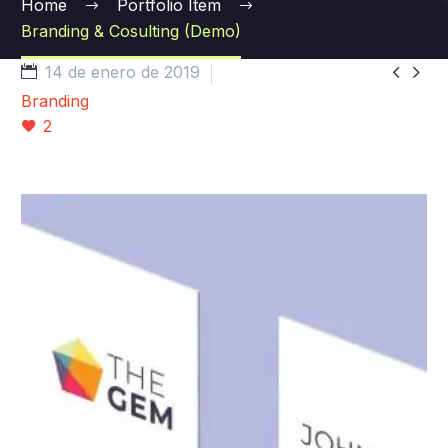
Home
Portfolio Item
Branding & Cosulting (Demo)


14 de enero de 2019
Branding
2